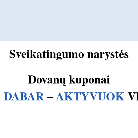
Sveikatingumo narystės
Dovanų kuponai
K
DABAR
–
AKTYVUOK
V