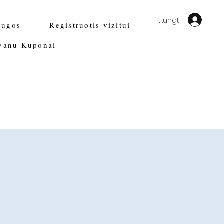
Prisijungti
augos
Registruotis vizitui
vanu Kuponai