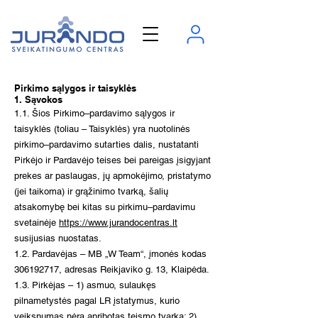
Pirkimo sąlygos ir taisyklės
1. Sąvokos
1.1. Šios Pirkimo–pardavimo sąlygos ir
taisyklės (toliau – Taisyklės) yra nuotolinės
pirkimo–pardavimo sutarties dalis, nustatanti
Pirkėjo ir Pardavėjo teises bei pareigas įsigyjant
prekes ar paslaugas, jų apmokėjimo, pristatymo
(jei taikoma) ir grąžinimo tvarką, šalių
atsakomybę bei kitas su pirkimu–pardavimu
svetainėje
https://www.jurandocentras.lt
susijusias nuostatas.
1.2. Pardavėjas – MB „W Team“, įmonės kodas
306192717
, adresas Reikjaviko g. 13, Klaipėda.
1.3. Pirkėjas – 1) asmuo, sulaukęs
pilnametystės pagal LR įstatymus, kurio
veiksnumas nėra apribotas teismo tvarka; 2)