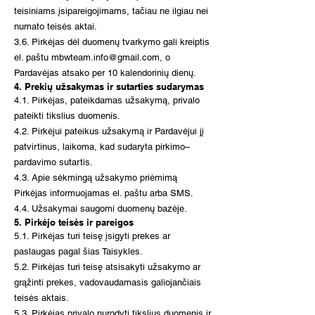
teisiniams įsipareigojimams, tačiau ne ilgiau nei
numato teisės aktai.
3.6. Pirkėjas dėl duomenų tvarkymo gali kreiptis
el. paštu
mbwteam.info@gmail.com
, o
Pardavėjas atsako per 10 kalendorinių dienų.
4. Prekių užsakymas ir sutarties sudarymas
4.1. Pirkėjas, pateikdamas užsakymą, privalo
pateikti tikslius duomenis.
4.2. Pirkėjui pateikus užsakymą ir Pardavėjui jį
patvirtinus, laikoma, kad sudaryta pirkimo–
pardavimo sutartis.
4.3. Apie sėkmingą užsakymo priėmimą
Pirkėjas informuojamas el. paštu arba SMS.
4.4. Užsakymai saugomi duomenų bazėje.
5. Pirkėjo teisės ir pareigos
5.1. Pirkėjas turi teisę įsigyti prekes ar
paslaugas pagal šias Taisykles.
5.2. Pirkėjas turi teisę atsisakyti užsakymo ar
grąžinti prekes, vadovaudamasis galiojančiais
teisės aktais.
5.3. Pirkėjas privalo nurodyti tikslius duomenis ir