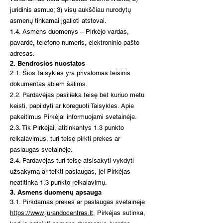
juridinis asmuo; 3) visų aukščiau nurodytų
asmenų tinkamai įgalioti atstovai.
1.4. Asmens duomenys – Pirkėjo vardas,
pavardė, telefono numeris, elektroninio pašto
adresas.
2. Bendrosios nuostatos
2.1. Šios Taisyklės yra privalomas teisinis
dokumentas abiem šalims.
2.2. Pardavėjas pasilieka teisę bet kuriuo metu
keisti, papildyti ar koreguoti Taisykles. Apie
pakeitimus Pirkėjai informuojami svetainėje.
2.3. Tik Pirkėjai, atitinkantys 1.3 punkto
reikalavimus, turi teisę pirkti prekes ar
paslaugas svetainėje.
2.4. Pardavėjas turi teisę atsisakyti vykdyti
užsakymą ar teikti paslaugas, jei Pirkėjas
neatitinka 1.3 punkto reikalavimų.
3. Asmens duomenų apsauga
3.1. Pirkdamas prekes ar paslaugas svetainėje
https://www.jurandocentras.lt
, Pirkėjas sutinka,