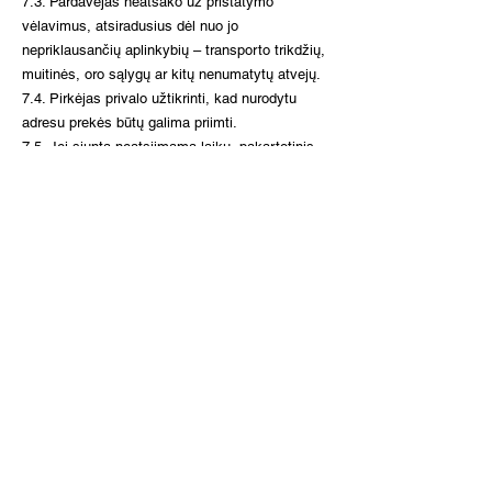
7.3. Pardavėjas neatsako už pristatymo
vėlavimus, atsiradusius dėl nuo jo
nepriklausančių aplinkybių – transporto trikdžių,
muitinės, oro sąlygų ar kitų nenumatytų atvejų.
7.4. Pirkėjas privalo užtikrinti, kad nurodytu
adresu prekės būtų galima priimti.
7.5. Jei siunta neatsiimama laiku, pakartotinis
siuntimas gali būti apmokestinamas papildomai.
7.6. Apie užsakymo eigą Pirkėjas
informuojamas el. paštu arba SMS žinute.
8. Baigiamosios nuostatos
8.1. Šios Taisyklės parengtos pagal Lietuvos
Respublikos teisės aktus.
8.2. Visi ginčai sprendžiami derybų būdu, o
nesutarus – pagal LR įstatymus.
8.3. Pirkėjai taip pat turi teisę kreiptis į
Valstybinę vartotojų teisių apsaugos tarnybą
(www.vvtat.lt) arba naudotis Europos Komisijos
elektronine ginčų sprendimo platforma –
https://ec.europa.eu/odr.