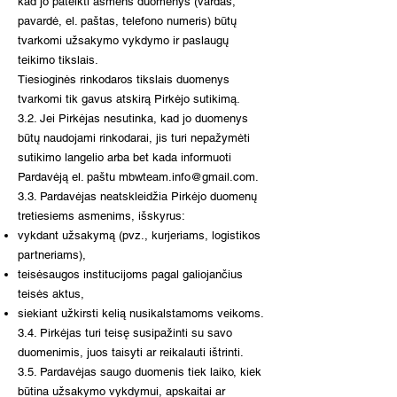
kad jo pateikti asmens duomenys (vardas,
pavardė, el. paštas, telefono numeris) būtų
tvarkomi užsakymo vykdymo ir paslaugų
teikimo tikslais.
Tiesioginės rinkodaros tikslais duomenys
tvarkomi tik gavus atskirą Pirkėjo sutikimą.
3.2. Jei Pirkėjas nesutinka, kad jo duomenys
būtų naudojami rinkodarai, jis turi nepažymėti
sutikimo langelio arba bet kada informuoti
Pardavėją el. paštu
mbwteam.info@gmail.com
.
3.3. Pardavėjas neatskleidžia Pirkėjo duomenų
tretiesiems asmenims, išskyrus:
vykdant užsakymą (pvz., kurjeriams, logistikos
partneriams),
teisėsaugos institucijoms pagal galiojančius
teisės aktus,
siekiant užkirsti kelią nusikalstamoms veikoms.
3.4. Pirkėjas turi teisę susipažinti su savo
duomenimis, juos taisyti ar reikalauti ištrinti.
3.5. Pardavėjas saugo duomenis tiek laiko, kiek
būtina užsakymo vykdymui, apskaitai ar