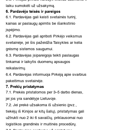
laiku sumokėti už užsakymą.
6. Pardavėjo teisės ir pareigos
6.1. Pardavėjas gali keisti svetainės turinį,
kainas ar paslaugų apimtis be išankstinio
įspėjimo.
6.2. Pardavėjas gali apriboti Pirkėjo veiksmus
svetainėje, jei šis pažeidžia Taisykles ar kelia
grėsmę sistemos saugumui.
6.3. Pardavėjas įsipareigoja teikti paslaugas
tinkamai ir laikytis duomenų apsaugos
reikalavimų.
6.4. Pardavėjas informuoja Pirkėją apie svarbius
pakeitimus svetainėje.
7. Prekių pristatymas
7.1. Prekės pristatomos per 3–5 darbo dienas,
jei jos yra sandėlyje Lietuvoje.
7.2. Jei prekė užsakoma iš užsienio (pvz.,
tiekėjų iš Kinijos ar kitų šalių), pristatymas gali
užtrukti nuo 2 iki 6 savaičių, priklausomai nuo
logistikos grandinės ir muitinės procedūrų.