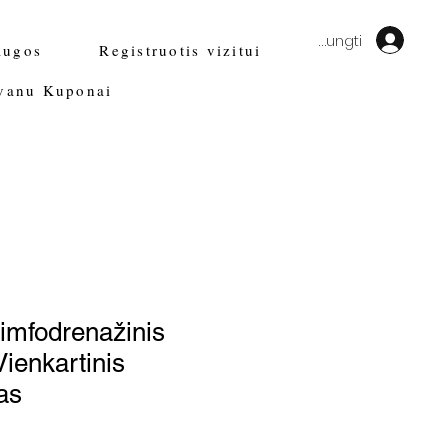
Prisijungti
augos
Registruotis vizitui
vanu Kuponai
limfodrenažinis
ienkartinis
as