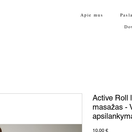
Apie mus
Pasl
Do
Active Roll 
masažas - V
apsilankym
Price
10,00 €