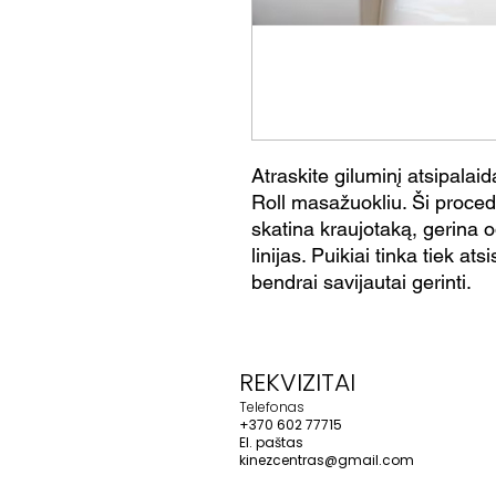
Atraskite giluminį atsipalai
Roll masažuokliu. Ši proce
skatina kraujotaką, gerina 
linijas. Puikiai tinka tiek at
bendrai savijautai gerinti.
REKVIZITAI
Telefonas
+370 602 77715
El. paštas
kinezcentras@gmail.com