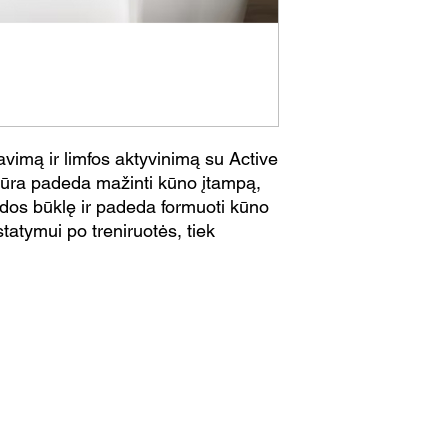
davimą ir limfos aktyvinimą su Active
dūra padeda mažinti kūno įtampą,
odos būklę ir padeda formuoti kūno
sistatymui po treniruotės, tiek